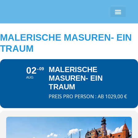
COOKIE-RICHTLINIE (EU)
MALERISCHE MASUREN- EIN
TRAUM
02
MALERISCHE
09
MASUREN- EIN
AUG
TRAUM
PREIS PRO PERSON : AB 1029,00 €