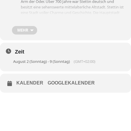
Arm der Oder. Über 700 Jahre war Stettin deutsch und
besitzt eine sehenswerte mittelalterliche Altstadt. Stettin ist
eine Stadt voller Charme und Geschichte. Die Hauptstadt
der polnischen Woiwodschaft Westpommern ist ein
faszinierendes Reiseziel für Besucher aus der
ganzen Welt. Die Stadt liegt an der Oder, in der Nähe der
MEHR
Ostsee, was ihr ein maritimes Flair verleiht. Die historischen
Gebäude und architektonischen Schätze der Stadt erzählen
die Geschichte ihrer bewegten Vergangenheit. Das Schloss
Zeit
der Herzöge von Pommern, das in der Altstadt thront, ist
ein beeindruckendes Beispiel für die Architektur der
August 2 (Sonntag) - 9 (Sonntag)
(GMT+02:00)
Renaissance und des Barock. Der Stettiner Leuchtturm, der
am Eingang des Hafens steht, ist ein weiteres Wahrzeichen
der Stadt, das Sie unbedingt besichtigen sollten.
Tag Stettin – Danzig Entfernung: 370 km
KALENDER
GOOGLEKALENDER
Szczecin, zu deutsch Stettin, ist eine der größeren Städte
Polens, die Sie heute während einer Führung näher
kennenlernen. Am Marktplatz erhebt sich das Altstädter
Rathaus, dessen Ursprünge bis ins 14. Jh. reichen. Von der
mittelalterlichen Stadtbefestigung
stehen nur noch Fragmente. In unmittelbarer Nähe
befindet sich das Schloss der pommerschen Fürsten. Heute
beherbergt dieses unter anderem ein Museum, ein
Kulturzentrum und andere Ausstellungsräume. Den