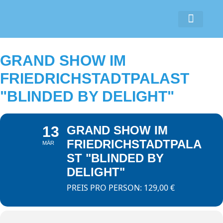
COOKIE-RICHTLINIE (EU)
GRAND SHOW IM
FRIEDRICHSTADTPALAST
"BLINDED BY DELIGHT"
13
GRAND SHOW IM
FRIEDRICHSTADTPALA
MÄR
ST "BLINDED BY
DELIGHT"
PREIS PRO PERSON: 129,00 €