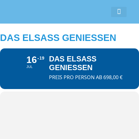
COOKIE-RICHTLINIE (EU)
DAS ELSASS GENIESSEN
16
DAS ELSASS
19
GENIESSEN
JUL
PREIS PRO PERSON AB 698,00 €